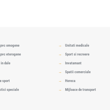
i pvc omogene
→
Unitati medicale
 pvc eterogene
→
Sport si recreere
 in dale
→
Invatamant
→
Spatii comerciale
e sport
→
Horeca
stici speciale
→
Mijloace de transport