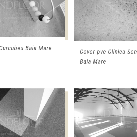
Curcubeu Baia Mare
Covor pvc Clinica So
Baia Mare