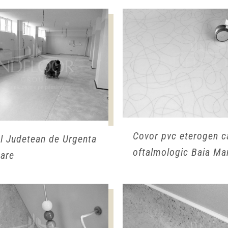
Covor pvc eterogen c
ul Judetean de Urgenta
oftalmologic Baia Ma
are