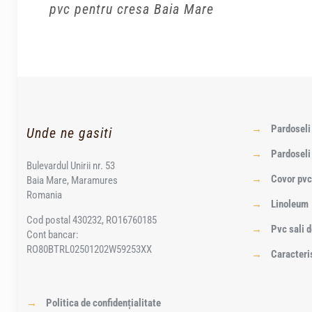
pvc pentru cresa Baia Mare
→
Pardosel
Unde ne gasiti
→
Pardoseli
Bulevardul Unirii nr. 53
→
Covor pvc
Baia Mare, Maramures
Romania
→
Linoleum
Cod postal 430232, RO16760185
→
Pvc sali d
Cont bancar:
RO80BTRL02501202W59253XX
→
Caracteri
→
Politica de confidențialitate