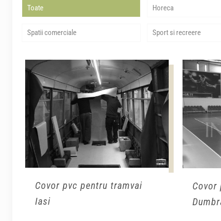
Toate
Horeca
Spatii comerciale
Sport si recreere
Covor pvc pentru tramvai
Covor 
Iasi
Dumbra