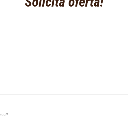
Solicita oferta!
e cu
*