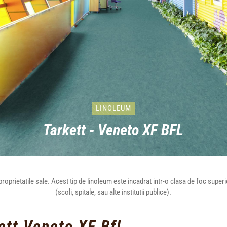
LINOLEUM
Tarkett - Veneto XF BFL
prietatile sale. Acest tip de linoleum este incadrat intr-o clasa de foc superioar
(scoli, spitale, sau alte institutii publice).
ett Veneto XF Bfl