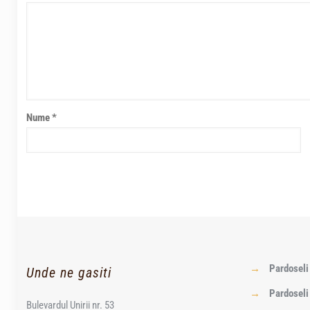
Nume
*
→
Pardosel
Unde ne gasiti
→
Pardoseli
Bulevardul Unirii nr. 53