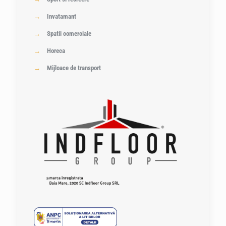
→
Invatamant
→
Spatii comerciale
→
Horeca
→
Mijloace de transport