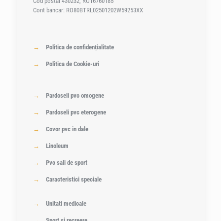
Cod postal 430232, RO16760185
Cont bancar: RO80BTRL02501202W59253XX
→
Politica de confidențialitate
→
Politica de Cookie-uri
→
Pardoseli pvc omogene
→
Pardoseli pvc eterogene
→
Covor pvc in dale
→
Linoleum
→
Pvc sali de sport
→
Caracteristici speciale
→
Unitati medicale
→
Sport si recreere