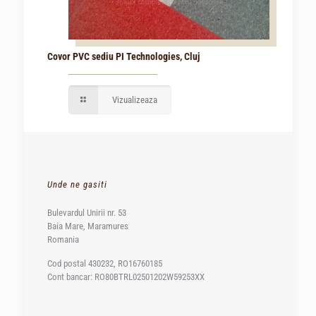
Covor PVC sediu PI Technologies, Cluj
Vizualizeaza
Unde ne gasiti
Bulevardul Unirii nr. 53
Baia Mare, Maramures
Romania
Cod postal 430232, RO16760185
Cont bancar: RO80BTRL02501202W59253XX