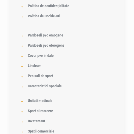
→
Politica de confidențialitate
→
Politica de Cookie-uri
→
Pardoseli pvc omogene
→
Pardoseli pvc eterogene
→
Covor pvc in dale
→
Linoleum
→
Pvc sali de sport
→
Caracteristici speciale
→
Unitati medicale
→
Sport si recreere
→
Invatamant
→
Spatii comerciale